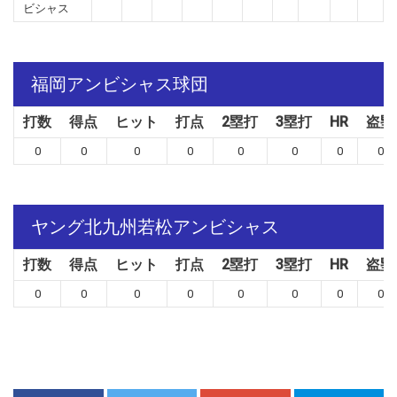
ビシャス
福岡アンビシャス球団
打数
得点
ヒット
打点
2塁打
3塁打
HR
盗塁
0
0
0
0
0
0
0
0
ヤング北九州若松アンビシャス
打数
得点
ヒット
打点
2塁打
3塁打
HR
盗塁
0
0
0
0
0
0
0
0