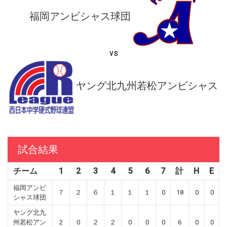
福岡アンビシャス球団
vs
ヤング北九州若松アンビシャス
試合結果
チーム
1
2
3
4
5
6
7
計
H
E
福岡アンビ
７
２
６
１
１
１
0
18
0
0
シャス球団
ヤング北九
州若松アン
2
0
２
２
0
0
0
6
0
0