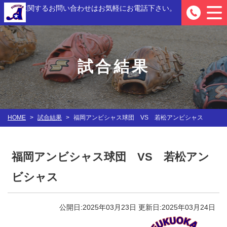
入部に関するお問い合わせは
お気軽にお電話下さい。
0
試合結果
HOME
>
試合結果
>
福岡アンビシャス球団 VS 若松アンビシャス
福岡アンビシャス球団 VS 若松アン
ビシャス
公開日:2025年03月23日
更新日:2025年03月24日