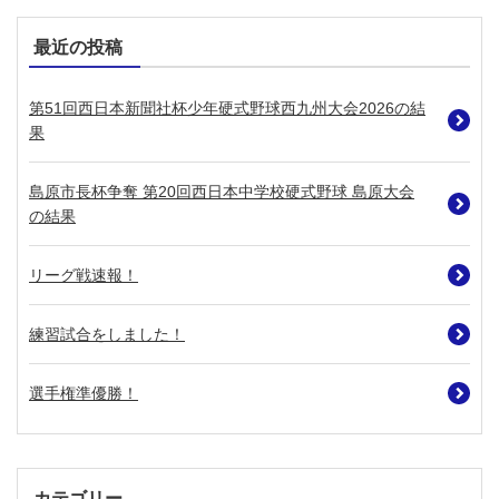
最近の投稿
第51回西日本新聞社杯少年硬式野球西九州大会2026の結
果
島原市長杯争奪 第20回西日本中学校硬式野球 島原大会
の結果
リーグ戦速報！
練習試合をしました！
選手権準優勝！
カテゴリー