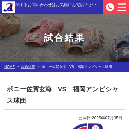
入部に関するお問い合わせは
お気軽にお電話下さい。
0
試合結果
HOME
>
試合結果
>
ポニー佐賀玄海 VS 福岡アンビシャス球団
ポニー佐賀玄海 VS 福岡アンビシャ
ス球団
公開日:2025年07月05日