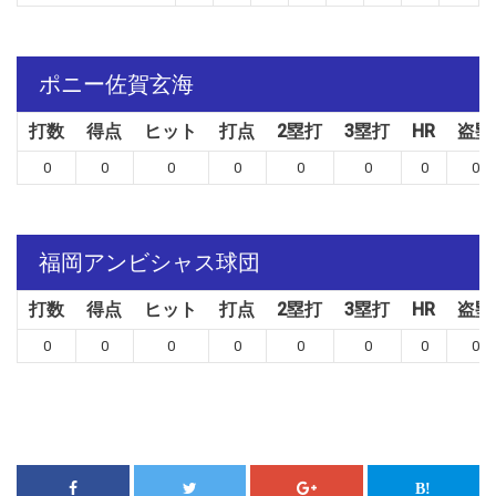
ポニー佐賀玄海
打数
得点
ヒット
打点
2塁打
3塁打
HR
盗塁
0
0
0
0
0
0
0
0
福岡アンビシャス球団
打数
得点
ヒット
打点
2塁打
3塁打
HR
盗塁
0
0
0
0
0
0
0
0