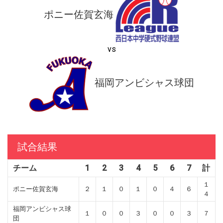
ポニー佐賀玄海
vs
福岡アンビシャス球団
試合結果
チーム
1
2
3
4
5
6
7
計
１
ポニー佐賀玄海
２
１
０
１
０
４
６
４
福岡アンビシャス球
１
０
０
３
０
０
３
７
団