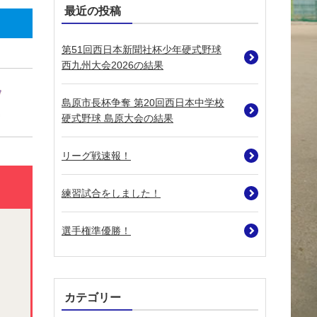
最近の投稿
第51回西日本新聞社杯少年硬式野球
西九州大会2026の結果
島原市長杯争奪 第20回西日本中学校
硬式野球 島原大会の結果
リーグ戦速報！
練習試合をしました！
選手権準優勝！
カテゴリー