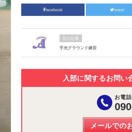
facebook
tweet
次の記事
手光グラウンド練習
入部に関するお問い
お電話
090
メールでの