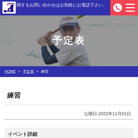
入部に関するお問い合わせは
お気軽にお電話下さい。
0
予定表
HOME
>
予定表
>
練習
練習
公開日:2022年11月01日
イベント詳細