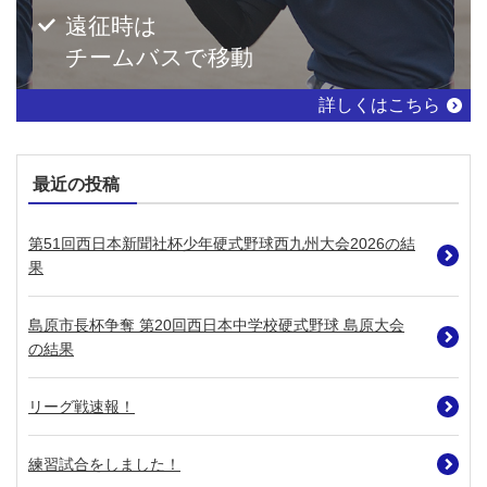
遠征時は
チームバスで移動
詳しくはこちら
最近の投稿
第51回西日本新聞社杯少年硬式野球西九州大会2026の結
果
島原市長杯争奪 第20回西日本中学校硬式野球 島原大会
の結果
リーグ戦速報！
練習試合をしました！