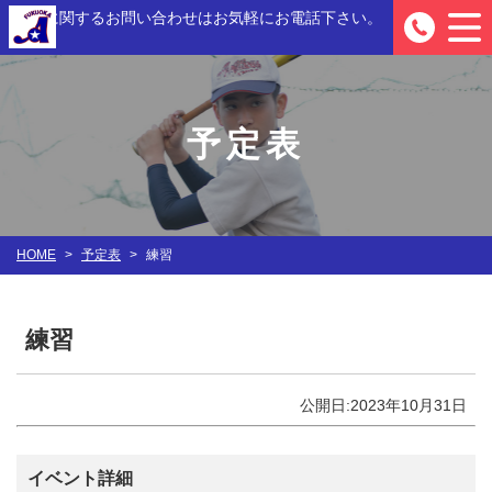
入部に関するお問い合わせは
お気軽にお電話下さい。
0
予定表
HOME
>
予定表
>
練習
練習
公開日:2023年10月31日
イベント詳細