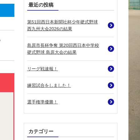
最近の投稿
第51回西日本新聞社杯少年硬式野球
西九州大会2026の結果
島原市長杯争奪 第20回西日本中学校
硬式野球 島原大会の結果
リーグ戦速報！
練習試合をしました！
選手権準優勝！
カテゴリー