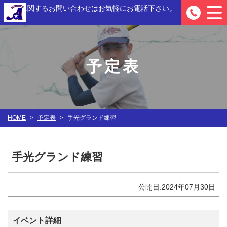
入部に関するお問い合わせは
お気軽にお電話下さい。
0
予定表
HOME
>
予定表
>
手光グランド練習
手光グランド練習
公開日:2024年07月30日
イベント詳細