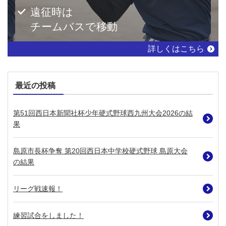
遠征時は
チームバスで移動
詳しくはこちら
最近の投稿
第51回西日本新聞社杯少年硬式野球西九州大会2026の結
果
島原市長杯争奪 第20回西日本中学校硬式野球 島原大会
の結果
リーグ戦速報！
練習試合をしました！