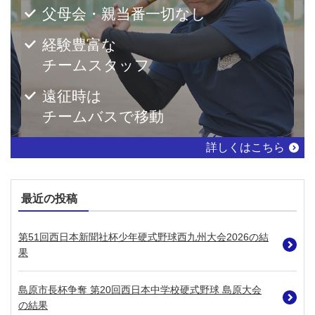
父母会・親当番一切なし
経験豊富な
チームスタッフ
遠征時は
チームバスで移動
詳しくはこちら
最近の投稿
第51回西日本新聞社杯少年硬式野球西九州大会2026の結
果
島原市長杯争奪 第20回西日本中学校硬式野球 島原大会
の結果