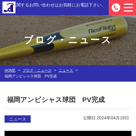
入部に関するお問い合わせは
お気軽にお電話下さい。
0
ブログ・ニュース
HOME
>
ブログ・ニュース
>
ニュース
>
福岡アンビシャス球団 PV完成
福岡アンビシャス球団 PV完成
公開日:2024年04月18日
ニュース