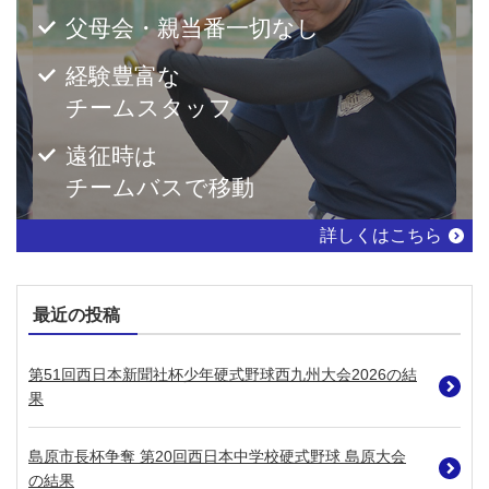
父母会・親当番一切なし
経験豊富な
チームスタッフ
遠征時は
チームバスで移動
詳しくはこちら
最近の投稿
第51回西日本新聞社杯少年硬式野球西九州大会2026の結
果
島原市長杯争奪 第20回西日本中学校硬式野球 島原大会
の結果