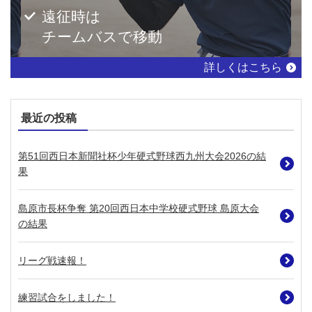
遠征時は
チームバスで移動
詳しくはこちら
最近の投稿
第51回西日本新聞社杯少年硬式野球西九州大会2026の結
果
島原市長杯争奪 第20回西日本中学校硬式野球 島原大会
の結果
リーグ戦速報！
練習試合をしました！