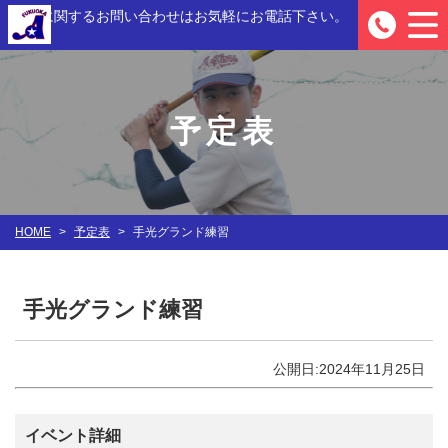
入部に関するお問い合わせは
お気軽にお電話下さい。
0
予定表
HOME
>
予定表
>
手光グランド練習
手光グランド練習
公開日:2024年11月25日
イベント詳細