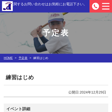
入部に関するお問い合わせは
お気軽にお電話下さい。
0
予定表
HOME
>
予定表
>
練習はじめ
練習はじめ
公開日:2024年12月29日
イベント詳細