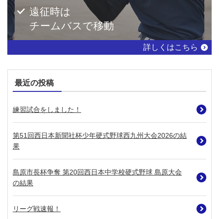
遠征時は
チームバスで移動
詳しくはこちら
最近の投稿
練習試合をしました！
第51回西日本新聞社杯少年硬式野球西九州大会2026の結
果
島原市長杯争奪 第20回西日本中学校硬式野球 島原大会
の結果
リーグ戦速報！