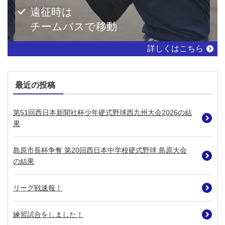
遠征時は
チームバスで移動
詳しくはこちら
最近の投稿
第51回西日本新聞社杯少年硬式野球西九州大会2026の結
果
島原市長杯争奪 第20回西日本中学校硬式野球 島原大会
の結果
リーグ戦速報！
練習試合をしました！