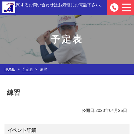
入部に関するお問い合わせは
お気軽にお電話下さい。
0
予定表
HOME
>
予定表
>
練習
練習
公開日:2023年04月25日
イベント詳細