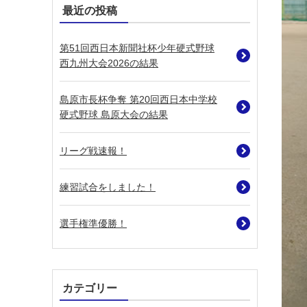
最近の投稿
第51回西日本新聞社杯少年硬式野球
西九州大会2026の結果
島原市長杯争奪 第20回西日本中学校
硬式野球 島原大会の結果
リーグ戦速報！
練習試合をしました！
選手権準優勝！
カテゴリー